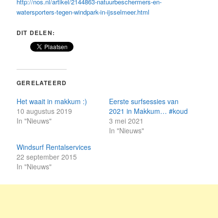
http://nos.nl/artikel/2144863-natuurbeschermers-en-
watersporters-tegen-windpark-in-ijsselmeer.html
DIT DELEN:
GERELATEERD
Het waait in makkum :)
Eerste surfsessies van
10 augustus 2019
2021 in Makkum… #koud
In "Nieuws"
3 mei 2021
In "Nieuws"
Windsurf Rentalservices
22 september 2015
In "Nieuws"