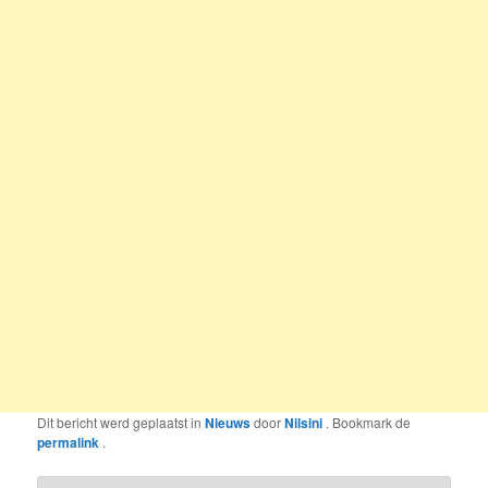
Dit bericht werd geplaatst in
Nieuws
door
Nilsini
. Bookmark de
permalink
.