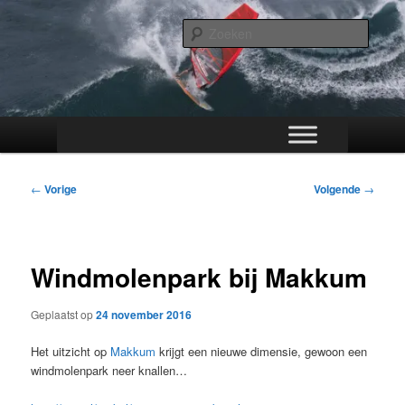
Spring
Your way to the water!
naar
Zoeke
de
primaire
Surfspots.nl
inhoud
Hoofdmenu
Bericht
←
Vorige
Volgende
→
navigatie
Windmolenpark bij Makkum
Geplaatst op
24 november 2016
Het uitzicht op
Makkum
krijgt een nieuwe dimensie, gewoon een
windmolenpark neer knallen…