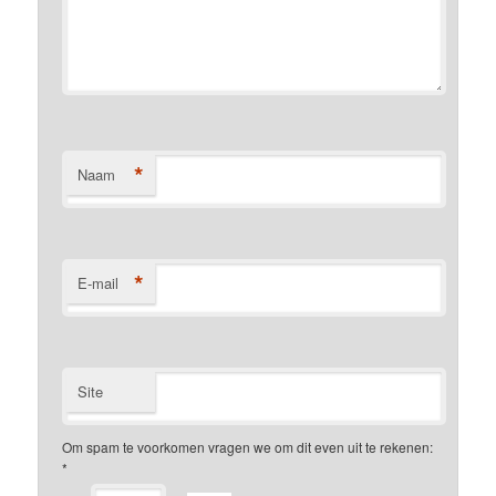
*
Naam
*
E-mail
Site
Om spam te voorkomen vragen we om dit even uit te rekenen:
*