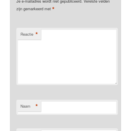
Je e-mailadres wordt niet gepubliceerd.
Vereiste velden
*
zijn gemarkeerd met
*
Reactie
*
Naam