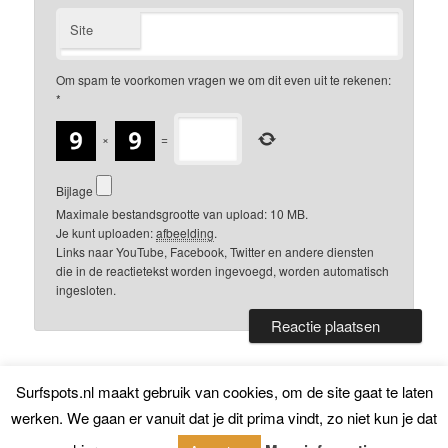
Site
Om spam te voorkomen vragen we om dit even uit te rekenen:
*
×
=
Bijlage
Maximale bestandsgrootte van upload: 10 MB.
Je kunt uploaden:
afbeelding
.
Links naar YouTube, Facebook, Twitter en andere diensten
die in de reactietekst worden ingevoegd, worden automatisch
ingesloten.
Surfspots.nl maakt gebruik van cookies, om de site gaat te laten
Surfspots.nl 2020
werken. We gaan er vanuit dat je dit prima vindt, zo niet kun je dat