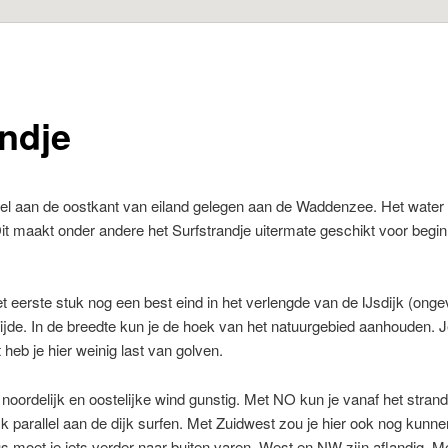
andje
xel aan de oostkant van eiland gelegen aan de Waddenzee. Het water 
t maakt onder andere het Surfstrandje uitermate geschikt voor beginn
et eerste stuk nog een best eind in het verlengde van de IJsdijk (ongev
tijde. In de breedte kun je de hoek van het natuurgebied aanhouden. Je
heb je hier weinig last van golven.
t noordelijk en oostelijke wind gunstig. Met NO kun je vanaf het str
ijk parallel aan de dijk surfen. Met Zuidwest zou je hier ook nog kunne
us moet je iets verder naar buiten varen. West en NW zijn aflandig. Met