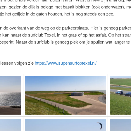
lazen, gezien de dijk is belegd met basalt blokken (ook onderwater), m
eetje het getijde in de gaten houden, het is nog steeds een zee.
an de overkant van de weg op de parkeerplaats. Hier is genoeg parkee
n kan naast de surfclub Texel, in het gras of op het asfalt. Op het stran
 beperkt. Naast de surfclub is genoeg plek om je spullen wat langer te l
flessen volgen zie
https://www.supensurfoptexel.nl/