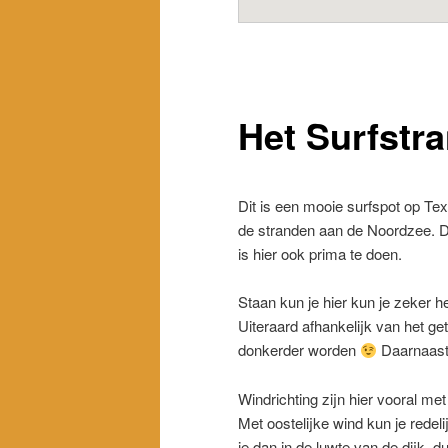
Het Surfstr
Dit is een mooie surfspot op Te
de stranden aan de Noordzee. Di
is hier ook prima te doen.
Staan kun je hier kun je zeker h
Uiteraard afhankelijk van het ge
donkerder worden
Daarnaast 
Windrichting zijn hier vooral me
Met oostelijke wind kun je redel
je dan in de luwte van de dijk, d