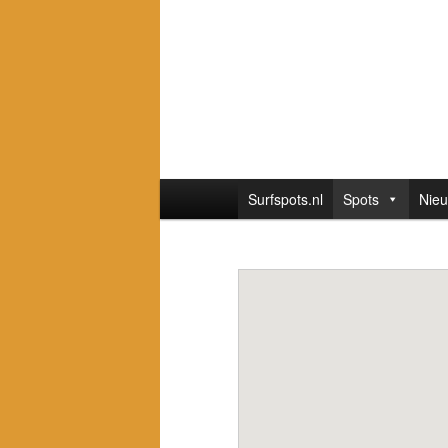
Hoofdmenu
Surfspots.nl
Spots
Nie