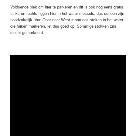
Voldoende plek om hier te parkeren en dit is ook nog eens gratis.
Links en rechts liggen hier in het water mossels, dus schoen zijn
noodzakelijk. Van Oost naar West staan ook staken in het water
die fuiken markeren, let dus goed op. Sommige stokken zijn
slecht gemarkeerd.