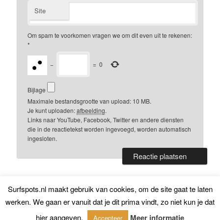
Site
Om spam te voorkomen vragen we om dit even uit te rekenen:
*
−
=
0
Bijlage
Maximale bestandsgrootte van upload: 10 MB.
Je kunt uploaden:
afbeelding
.
Links naar YouTube, Facebook, Twitter en andere diensten
die in de reactietekst worden ingevoegd, worden automatisch
ingesloten.
Surfspots.nl maakt gebruik van cookies, om de site gaat te laten
Surfspots.nl 2020
werken. We gaan er vanuit dat je dit prima vindt, zo niet kun je dat
hier aangeven.
Meer informatie
Accepteer