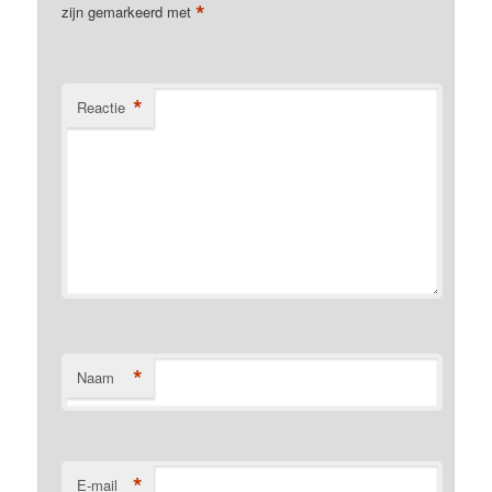
*
zijn gemarkeerd met
*
Reactie
*
Naam
*
E-mail