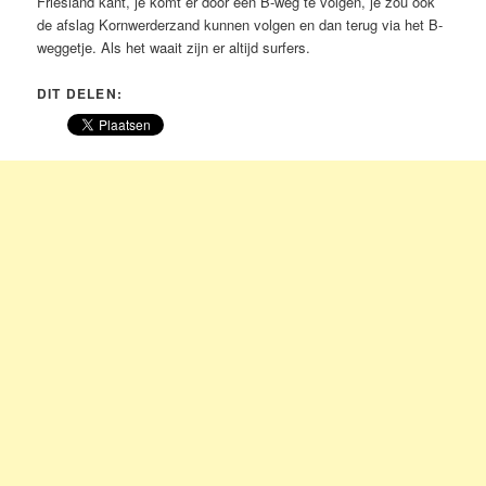
Friesland kant, je komt er door een B-weg te volgen, je zou ook
de afslag Kornwerderzand kunnen volgen en dan terug via het B-
weggetje. Als het waait zijn er altijd surfers.
DIT DELEN: