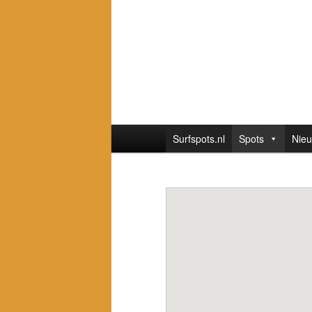
Hoofdmenu
Surfspots.nl
Spots
Nie