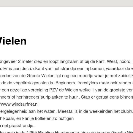
ielen
 ongeveer 2 meter diep en loopt langzaam af bij de kant. West, noord,
n. Er is aan de zuidkant van het strandje een rij bomen, waardoor de w
orden van de Groote Wielen ligt nog een meertje waar je met zuidelij
ende de vogeltrek gesloten is. Beginners, freestylers maar ook racers
 een gezellige vereniging PZV de Wielen welke 1 van de grootste ver
inners of herintreders surfplanken te huur.. Stap er gerust eens binn
//www.windsurfnet.nl
ergelegenheid aan het water.. Meestal is in de weekeinden het clubh
hikbaar, en kan je koffie en zo nuttigen
 net grasstrandje.
 volg je de N355 Richting Hardergarijp. Volg de borden Grootte Wiel