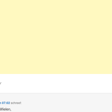
N
”
om 07:02
schreef:
 Wielen,