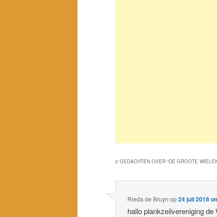
2 GEDACHTEN OVER “
DE GROOTE WIELE
Rieda de Bruyn
op
24 juli 2018 
hallo plankzeilvereniging de