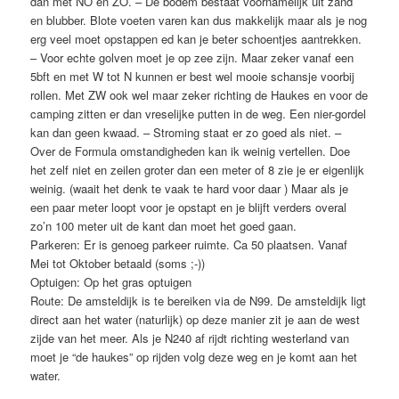
dan met NO en ZO. – De bodem bestaat voornamelijk uit zand
en blubber. Blote voeten varen kan dus makkelijk maar als je nog
erg veel moet opstappen ed kan je beter schoentjes aantrekken.
– Voor echte golven moet je op zee zijn. Maar zeker vanaf een
5bft en met W tot N kunnen er best wel mooie schansje voorbij
rollen. Met ZW ook wel maar zeker richting de Haukes en voor de
camping zitten er dan vreselijke putten in de weg. Een nier-gordel
kan dan geen kwaad. – Stroming staat er zo goed als niet. –
Over de Formula omstandigheden kan ik weinig vertellen. Doe
het zelf niet en zeilen groter dan een meter of 8 zie je er eigenlijk
weinig. (waait het denk te vaak te hard voor daar ) Maar als je
een paar meter loopt voor je opstapt en je blijft verders overal
zo’n 100 meter uit de kant dan moet het goed gaan.
Parkeren:
Er is genoeg parkeer ruimte. Ca 50 plaatsen. Vanaf
Mei tot Oktober betaald (soms ;-))
Optuigen:
Op het gras optuigen
Route:
De amsteldijk is te bereiken via de N99. De amsteldijk ligt
direct aan het water (naturlijk) op deze manier zit je aan de west
zijde van het meer. Als je N240 af rijdt richting westerland van
moet je “de haukes” op rijden volg deze weg en je komt aan het
water.