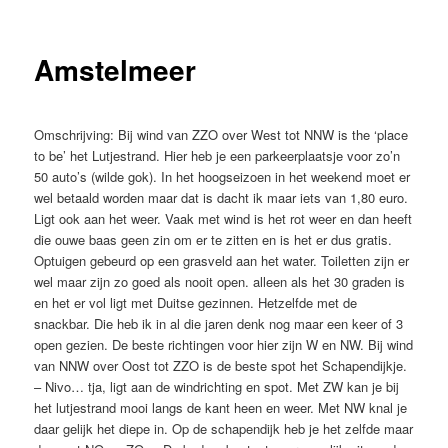
Amstelmeer
Omschrijving:
Bij wind van ZZO over West tot NNW is the ‘place
to be’ het Lutjestrand. Hier heb je een parkeerplaatsje voor zo’n
50 auto’s (wilde gok). In het hoogseizoen in het weekend moet er
wel betaald worden maar dat is dacht ik maar iets van 1,80 euro.
Ligt ook aan het weer. Vaak met wind is het rot weer en dan heeft
die ouwe baas geen zin om er te zitten en is het er dus gratis.
Optuigen gebeurd op een grasveld aan het water. Toiletten zijn er
wel maar zijn zo goed als nooit open. alleen als het 30 graden is
en het er vol ligt met Duitse gezinnen. Hetzelfde met de
snackbar. Die heb ik in al die jaren denk nog maar een keer of 3
open gezien. De beste richtingen voor hier zijn W en NW. Bij wind
van NNW over Oost tot ZZO is de beste spot het Schapendijkje.
– Nivo… tja, ligt aan de windrichting en spot. Met ZW kan je bij
het lutjestrand mooi langs de kant heen en weer. Met NW knal je
daar gelijk het diepe in. Op de schapendijk heb je het zelfde maar