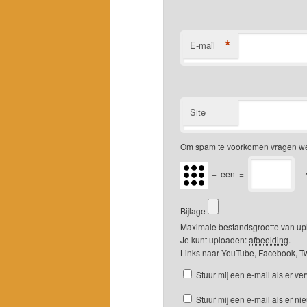
*
E-mail
Site
Om spam te voorkomen vragen we 
+
een
=
Bijlage
Maximale bestandsgrootte van up
Je kunt uploaden:
afbeelding
.
Links naar YouTube, Facebook, Tw
Stuur mij een e-mail als er ver
Stuur mij een e-mail als er ni