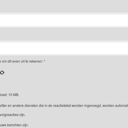
om dit even uit te rekenen:
*
load: 10 MB.
itter en andere diensten die in de reactietekst worden ingevoegd, worden automat
volgreacties zijn.
euwe berichten zijn.