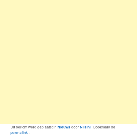
Dit bericht werd geplaatst in
Nieuws
door
Nilsini
. Bookmark de
permalink
.