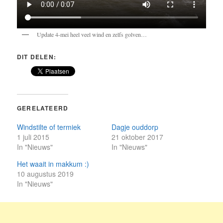
Update 4-mei heel veel wind en zelfs golven…
DIT DELEN:
GERELATEERD
Windstilte of termiek
Dagje ouddorp
1 juli 2015
21 oktober 2017
In "Nieuws"
In "Nieuws"
Het waait in makkum :)
10 augustus 2019
In "Nieuws"