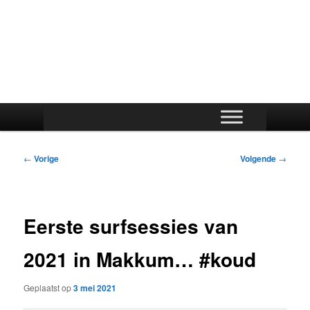
Hoofdmenu
Bericht
←
Vorige
Volgende
→
navigatie
Eerste surfsessies van
2021 in Makkum… #koud
Geplaatst op
3 mei 2021